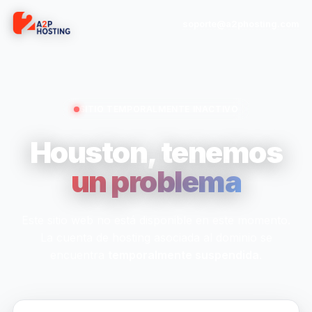
soporte@a2phosting.com
SITIO TEMPORALMENTE INACTIVO
Houston, tenemos
un problema
Este sitio web no está disponible en este momento.
La cuenta de hosting asociada al dominio se
encuentra
temporalmente suspendida
.